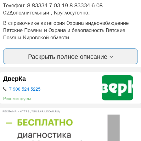
Телефон: 8 83334 7 03 19 8 83334 6 08
02Дополнительный , Круглосуточно.
В справочнике категория Охрана видеонаблюдение
Вятские Поляны и Охрана и безопасность Вятские
Поляны Кировской области.
Вы можете оставить отзыв или оценить компанию:
Раскрыть полное описание
ООО ЧОП Альфа Вятские Поляны.
А так же, задать вопрос представителями фирмы: ООО
ЧОП Альфа в Вятских Полян.
ДверКа
«Альфа»- частное охранное предприятие в г. Вятские
7 900 524 5225
Поляны.
Рекомендуем
Безопасность - это базовая потребность абсолютно
любого человека. Безопасность - это уверенность в
РЕКЛАМА • HTTPS://GUSAR.LECAR.RU/
себе, в своем настоящем и будущем. Безопасность -
это то, что может вам дать частное охранное
предприятие (ЧОП) «Альфа» г. Вятские Поляны.