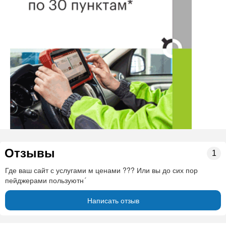
Наша компания оказывает охранные услуги с 2008
года. Учредитель и сотрудники начали работать в этой
сфере еще раньше. За это время мы сформировали
ряд принципов, которых придерживаемся в любых,
даже самых сложных ситуациях.
Надежность. Вы можете полностью положиться
на наше частное охранное предприятие, доверить
ему свою жизнь и жизни дорогих вам людей. Вы
можете быть уверены, что мы справимся со своей
задачей на сто процентов и никогда вас не
подведем.
Конфиденциальность. Мы гарантируем полную
конфиденциальность доверенных нам сведений.
Отзывы
1
Оперативность. Один из самых важных
Где ваш сайт с услугами м ценами ??? Или вы до сих пор
принципов. Именно оперативное, мгновенное
пейджерами пользуютн´
реагирование на сообщения об угрозах помогает
нам устранять их в кратчайшие сроки и с
Написать отзыв
минимальным ущербом.
Высочайшее качество предоставляемых услуг.